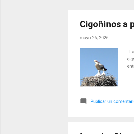
Cigoñinos a p
mayo 26, 2026
Las
cig
ent
Publicar un comentar