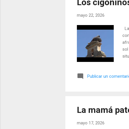
Los cigoñino
mayo 22, 2026
La 
con
afr
sol
sit
Publicar un comentar
La mamá pato
mayo 17, 2026