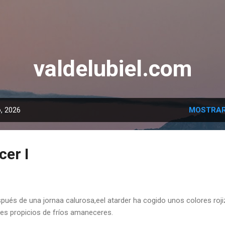
Ir al contenido principal
valdelubiel.com
, 2026
MOSTRAR
cer I
pués de una jornaa calurosa,eel atarder ha cogido unos colores roji
es propicios de fríos amaneceres.