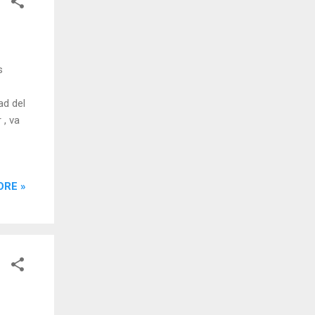
s
ad del
 , va
ORE »