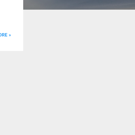
ORE »