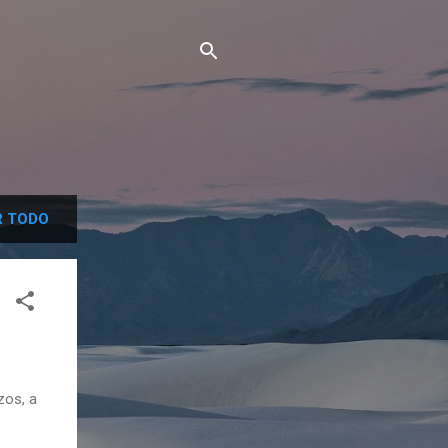
 TODO
zos, a